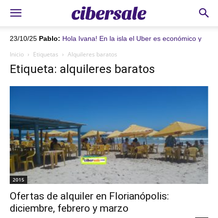
23/10/25
Pablo:
Hola Ivana! En la isla el Uber es económico y
funciona muy bien. En la isla hay aeropuerto internacional,
Inicio
Etiquetas
Alquileres baratos
Florianópolis Hercílio luz. De ahí son 40 kms hasta Ingleses. De
Etiqueta: alquileres baratos
Uber 100 reales aprox
2015
Ofertas de alquiler en Florianópolis:
diciembre, febrero y marzo