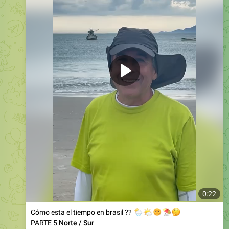
0:22
Cómo esta el tiempo en brasil ??
🌦
🌤
🌞
⛱
🤔
PARTE 5
Norte / Sur