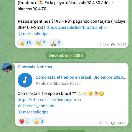
🏖
(frontera)
.
En la playa: dólar azul=R$ 4,80 / dólar
blanco=R$ 4,70 .
Pesos argentinos $198 = R$1
pagando con tarjeta (incluye
30+100+25%)
https://cibersale.link/brasilcambio
ⓣ.me/cbsfloripa
👏
🙏
13
2
2
👍
2.41K
20:53
December 6, 2023
Cibersale Noticias
Cómo esta el tiempo en brasil. Diciembre 2023??
Pablo de Cibersale Brasil
Cómo esta el tiempo en brasil ??
🌦
🌤
🌞
⛱
🤔
https://cibersale.link/tiempoyclima
#cibersale_podcasts
ⓣ.me/cbsfloripa
❤
3
3
👍
1.66K
14:06