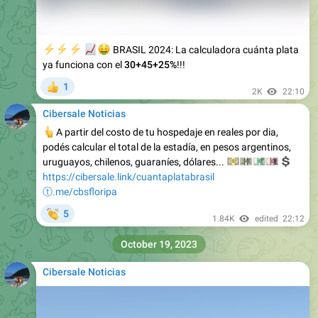
⚡️
⚡️
⚡️
📈
🤑
BRASIL 2024: La calculadora cuánta plata
ya funciona con el
30+45+25%
!!!
1
👍
2K
22:10
Cibersale Noticias
👆
A partir del costo de tu hospedaje en reales por dia,
podés calcular el total de la estadía, en pesos argentinos,
uruguayos, chilenos, guaraníes, dólares...
💵
💴
💶
💷
💲
https://cibersale.link/cuantaplatabrasil
ⓣ.me/cbsfloripa
👏
5
1.84K
edited
22:12
October 19, 2023
Cibersale Noticias