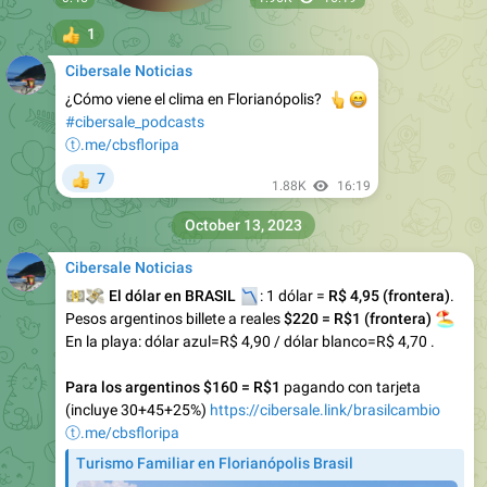
1
👍
Cibersale Noticias
¿Cómo viene el clima en Florianópolis?
👆
😁
#cibersale_podcasts
ⓣ.me/cbsfloripa
7
👍
1.88K
16:19
October 13, 2023
Cibersale Noticias
💵
💸
📉
El dólar en BRASIL
: 1 dólar =
R$ 4,95 (frontera)
.
Pesos argentinos billete a reales
🏖
$220 = R$1 (frontera)
En la playa: dólar azul=R$ 4,90 / dólar blanco=R$ 4,70 .
Para los argentinos $160 = R$1
pagando con tarjeta
(incluye 30+45+25%)
https://cibersale.link/brasilcambio
ⓣ.me/cbsfloripa
Turismo Familiar en Florianópolis Brasil