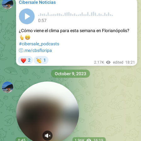
Cibersale Noticias
0:57
¿Cómo viene el clima para esta semana en Florianópolis?
👆
😁
#cibersale_podcasts
ⓣ.me/cbsfloripa
❤
👏
2
1
2.17K
edited
18:21
October 9, 2023
0:45
1.96K
16:19