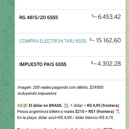
Imagen: 200 reales pagando con débito, $29500
incluyendo impuestos
💵
💸
📉
El dólar en BRASIL
: 1 dólar =
R$ 4,95 (frontera)
.
Pesos argentinos billete a reales
🏖
$210 = R$1 (frontera)
En la playa: dólar azul=R$ 4,90 / dólar blanco=R$ 4,70 .