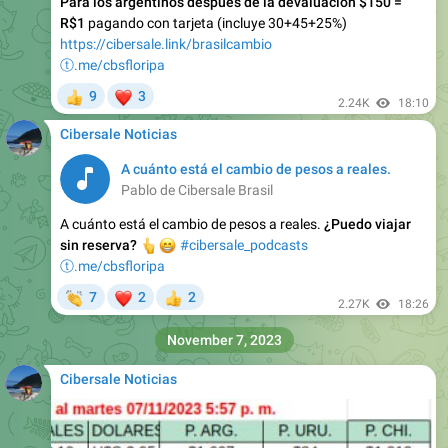
Para los argentinos después de la devaluación $150 =
R$1
pagando con tarjeta (incluye 30+45+25%)
https://cibersale.link/brasilcambio
ⓣ.me/cbsfloripa
❤
9
3
👍
2.24K
18:10
Cibersale Noticias
A cuánto está el cambio de pesos a reales.
Pablo de Cibersale Brasil
A cuánto está el cambio de pesos a reales.
¿Puedo viajar
👆
😁
sin reserva?
#cibersale_podcasts
ⓣ.me/cbsfloripa
👏
❤
7
2
2
👍
2.27K
18:26
November 7, 2023
Cibersale Noticias