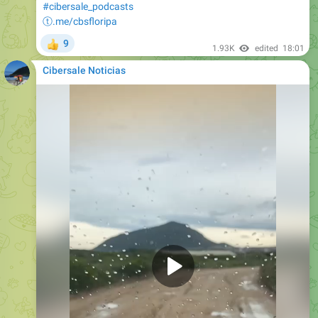
#cibersale_podcasts
ⓣ.me/cbsfloripa
9
👍
1.93K
edited
18:01
Cibersale Noticias