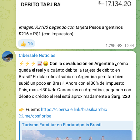
imagen: R$100 pagando con tarjeta
Pesos argentinos
$216
= R$1 (con impuestos)
16
👍
1.79K
19:44
Cibersale Noticias
⚡️
⚡️
⚡️
📈
🤑
Con la devaluación en Argentina
¿cómo
queda el real y a cuánto debita la tarjeta de débito en
Brasil? El dólar oficial subió en Argentina pero también
subió un poco en Brasil. Ahora con el 30% del impuesto
Pais, mas el 30% de Ganancias en Argentina, pagando con
débito o crédito el real está aproximadamente a
$arg. 220
👉
Fuente:
https://cibersale.link/brasilcambio
ⓣ.me/cbsfloripa
Turismo Familiar en Florianópolis Brasil