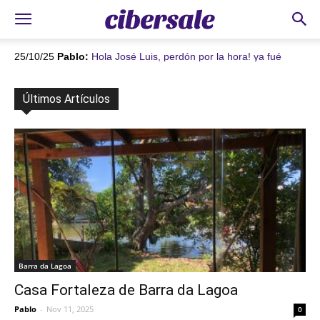
25/10/25
Pablo:
Hola José Luis, perdón por la hora! ya fué
autorizado el pago. Recién te envié el recibo en otro email.
AVISAME POR FAVOR si te llegó (puede irse al spam) y si están
Últimos Artículos
todos los datos bien. Ánimo que falta menos!!!
Barra da Lagoa
Casa Fortaleza de Barra da Lagoa
Pablo
-
Nov 11, 2025
0