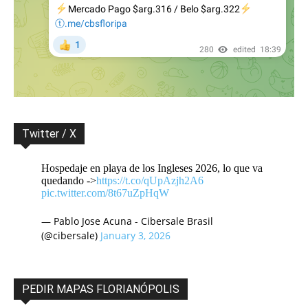
Twitter / X
Hospedaje en playa de los Ingleses 2026, lo que va
quedando ->
https://t.co/qUpAzjh2A6
pic.twitter.com/8t67uZpHqW
— Pablo Jose Acuna - Cibersale Brasil
(@cibersale)
January 3, 2026
PEDIR MAPAS FLORIANÓPOLIS