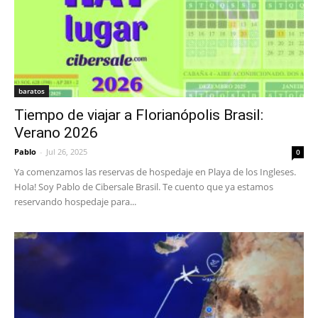
baratos
Tiempo de viajar a Florianópolis Brasil:
Verano 2026
Pablo
-
Jul 26, 2025
0
Ya comenzamos las reservas de hospedaje en Playa de los Ingleses.
Hola! Soy Pablo de Cibersale Brasil. Te cuento que ya estamos
reservando hospedaje para...