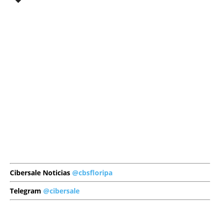
Cibersale Noticias
@cbsfloripa
Telegram
@cibersale