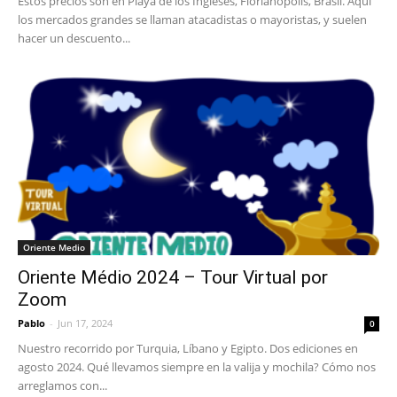
Estos precios son en Playa de los Ingleses, Florianópolis, Brasil. Aquí
los mercados grandes se llaman atacadistas o mayoristas, y suelen
hacer un descuento...
Oriente Medio
Oriente Médio 2024 – Tour Virtual por
Zoom
Pablo
-
Jun 17, 2024
0
Nuestro recorrido por Turquia, Líbano y Egipto. Dos ediciones en
agosto 2024. Qué llevamos siempre en la valija y mochila? Cómo nos
arreglamos con...