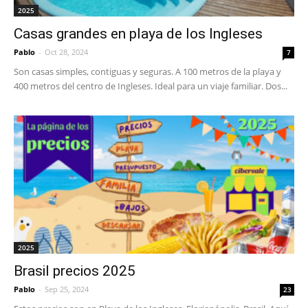
2025
Casas grandes en playa de los Ingleses
Pablo
-
Oct 28, 2024
7
Son casas simples, contiguas y seguras. A 100 metros de la playa y
400 metros del centro de Ingleses. Ideal para un viaje familiar. Dos...
2025
Brasil precios 2025
Pablo
-
Sep 25, 2024
23