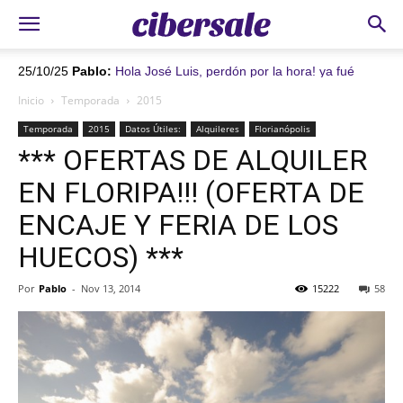
25/10/25
Pablo:
Hola José Luis, perdón por la hora! ya fué
autorizado el pago. Recién te envié el recibo en otro email.
Inicio
Temporada
2015
AVISAME POR FAVOR si te llegó (puede irse al spam) y si están
todos los datos bien. Ánimo que falta menos!!!
Temporada
2015
Datos Útiles:
Alquileres
Florianópolis
*** OFERTAS DE ALQUILER
EN FLORIPA!!! (OFERTA DE
ENCAJE Y FERIA DE LOS
HUECOS) ***
Por
Pablo
-
Nov 13, 2014
15222
58