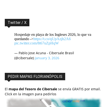
Twitter / X
Hospedaje en playa de los Ingleses 2026, lo que va
quedando ->
https://t.co/qUpAzjh2A6
pic.twitter.com/8t67uZpHqW
— Pablo Jose Acuna - Cibersale Brasil
(@cibersale)
January 3, 2026
PEDIR MAPAS FLORIANÓPOLIS
El
mapa del Tesoro de Cibersale
se envía GRATIS por email.
Click en la imagen para pedirlos