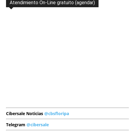
Atendimiento On-Line gratuito (agendar)
Cibersale Noticias
@cbsfloripa
Telegram
@cibersale