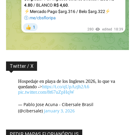
Twitter / X
Hospedaje en playa de los Ingleses 2026, lo que va
quedando ->
https://t.co/qUpAzjh2A6
pic.twitter.com/8t67uZpHqW
— Pablo Jose Acuna - Cibersale Brasil
(@cibersale)
January 3, 2026
PEDIR MAPAS FLORIANÓPOLIS