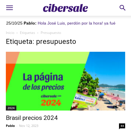
25/10/25
Pablo:
Hola José Luis, perdón por la hora! ya fué
autorizado el pago. Recién te envié el recibo en otro email.
Inicio
Etiquetas
Presupuesto
AVISAME POR FAVOR si te llegó (puede irse al spam) y si están
Etiqueta: presupuesto
todos los datos bien. Ánimo que falta menos!!!
2024
Brasil precios 2024
Pablo
-
Nov 12, 2023
44