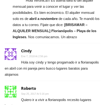
Hola Verónica!!! Es buena idea lo del alquiler
mensual para venir a conocer el lugar y ver las
posibilidades. Es bien ecónomico. El alquiler mensual
solo es de
abril a noviembre
de cada año. Te mandó los
datos a tu correo. Fijate que dice:
[BRISAMAR –
ALQUILER MENSUAL] Florianópolis – Playa de los
Ingleses
. Nos comuniacamos. Un abrazo
Cindy
Ene 7, 2018 At 2:56 pm
Hola soy cindy y tengo progamado ir a florianapolis
en abril con mi pareja pero busco lugares baratos para
alojarnos
Roberto
Sep 25, 2017 At 5:16 pm
Quiero ir a vivir a florianopolis nrcesito lugares