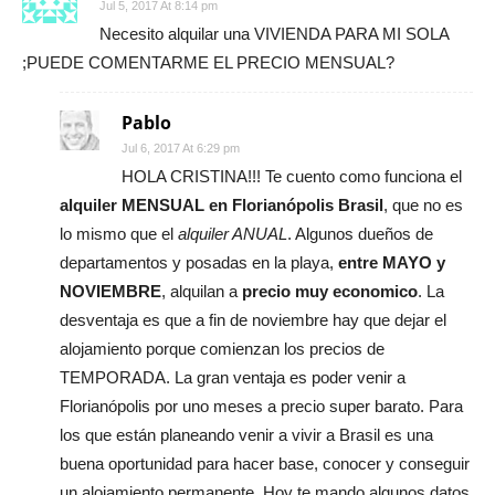
Jul 5, 2017 At 8:14 pm
Necesito alquilar una VIVIENDA PARA MI SOLA
;PUEDE COMENTARME EL PRECIO MENSUAL?
Pablo
Jul 6, 2017 At 6:29 pm
HOLA CRISTINA!!! Te cuento como funciona el
alquiler MENSUAL en Florianópolis Brasil
, que no es
lo mismo que el
alquiler ANUAL
. Algunos dueños de
departamentos y posadas en la playa,
entre MAYO y
NOVIEMBRE
, alquilan a
precio muy economico
. La
desventaja es que a fin de noviembre hay que dejar el
alojamiento porque comienzan los precios de
TEMPORADA. La gran ventaja es poder venir a
Florianópolis por uno meses a precio super barato. Para
los que están planeando venir a vivir a Brasil es una
buena oportunidad para hacer base, conocer y conseguir
un alojamiento permanente. Hoy te mando algunos datos