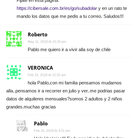
Fijate en esta página:
https://cibersale.com.br/es/go/subadolar
y en un rato te
mando los datos que me pedis a tu correo. Saludos!!!
Roberto
May 11, 2018 At 10:20 pm
Pablo me quiero ir a vivir alla soy de chile
VERONICA
Feb 15, 2018 At 12:25 am
hola Pablo,con mi familia pensamos mudarnos
alla..pensamos ir a recorrer en julio y ver..me podrias pasar
datos de alquileres mensuales?somos 2 adultos y 2 niños
grandes.muchas gracias
Pablo
Feb 15, 2018 At 4:01 pm