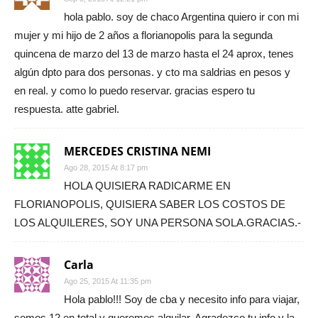
hola pablo. soy de chaco Argentina quiero ir con mi
mujer y mi hijo de 2 años a florianopolis para la segunda
quincena de marzo del 13 de marzo hasta el 24 aprox, tenes
algún dpto para dos personas. y cto ma saldrias en pesos y
en real. y como lo puedo reservar. gracias espero tu
respuesta. atte gabriel.
MERCEDES CRISTINA NEMI
Ago 28, 2015 At 8:17 pm
HOLA QUISIERA RADICARME EN
FLORIANOPOLIS, QUISIERA SABER LOS COSTOS DE
LOS ALQUILERES, SOY UNA PERSONA SOLA.GRACIAS.-
Carla
Ago 25, 2015 At 11:35 pm
Hola pablo!!! Soy de cba y necesito info para viajar,
somos 12 en total y queremos alquilar. Agradezco tu info y la