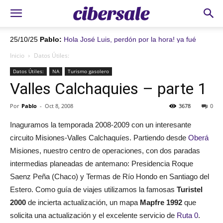
25/10/25
23/10/25
Pablo:
Pablo:
Hola José Luis, perdón por la hora! ya fué
Hola Ivana! En la isla el Uber es económico y
autorizado el pago. Recién te envié el recibo en otro email.
funciona muy bien. En la isla hay aeropuerto internacional,
Inicio
Datos Útiles:
AVISAME POR FAVOR si te llegó (puede irse al spam) y si están
Florianópolis Hercílio luz. De ahí son 40 kms hasta Ingleses. De
todos los datos bien. Ánimo que falta menos!!!
Uber 100 reales aprox
Datos Útiles:
NA
Turismo gasolero
Valles Calchaquies – parte 1
Por
Pablo
-
Oct 8, 2008
3678
0
Inaguramos la temporada 2008-2009 con un interesante
circuito Misiones-Valles Calchaquíes. Partiendo desde
Oberá
Misiones, nuestro centro de operaciones, con dos paradas
intermedias planeadas de antemano: Presidencia Roque
Saenz Peña (Chaco) y Termas de Río Hondo en Santiago del
Estero. Como guía de viajes utilizamos la famosas
Turistel
2000
de incierta actualización, un mapa
Mapfre 1992
que
solicita una actualización y el excelente servicio de
Ruta 0
.