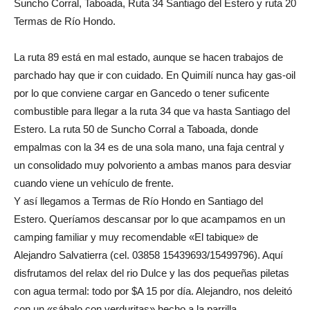
Suncho Corral, Taboada, Ruta 34 Santiago del Estero y ruta 20
Termas de Río Hondo.
La ruta 89 está en mal estado, aunque se hacen trabajos de
parchado hay que ir con cuidado. En Quimilí nunca hay gas-oil
por lo que conviene cargar en Gancedo o tener suficente
combustible para llegar a la ruta 34 que va hasta Santiago del
Estero. La ruta 50 de Suncho Corral a Taboada, donde
empalmas con la 34 es de una sola mano, una faja central y
un consolidado muy polvoriento a ambas manos para desviar
cuando viene un vehículo de frente.
Y así llegamos a Termas de Río Hondo en Santiago del
Estero. Queríamos descansar por lo que acampamos en un
camping familiar y muy recomendable «El tabique» de
Alejandro Salvatierra (cel. 03858 15439693/15499796). Aquí
disfrutamos del relax del rio Dulce y las dos pequeñas piletas
con agua termal: todo por $A 15 por día. Alejandro, nos deleitó
con un «sábalo con verduritas» hecho a la parrilla.