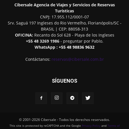
Cibersale
Agencia de Viajes y Servicios de Reservas
Turísticas
CNPJ: 17.955.112/0001-07
Srv. Saguá 197 Ingleses do Rio Vermelho
,
Florianópolis
/
SC
-
BRASIL
| CEP:
88058-313
OFICINA:
Recanto do Sol 628 - Playa de los Ingleses
+55 48 3269 1986
- preguntar por Pablo.
WhatsApp :
+55 48 98836 9632
Contáctanos:
reservas@cibersale.com.br
SÍGUENOS
© 2001-2026 Cibersale - Todos los derechos reservados.
This site is protected by reCAPTCHA and the Google
Privacy Policy
and
Terms of