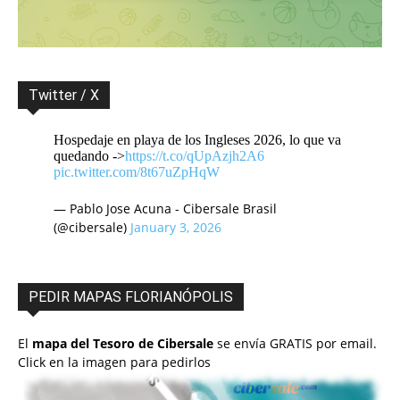
Twitter / X
Hospedaje en playa de los Ingleses 2026, lo que va
quedando ->
https://t.co/qUpAzjh2A6
pic.twitter.com/8t67uZpHqW
— Pablo Jose Acuna - Cibersale Brasil
(@cibersale)
January 3, 2026
PEDIR MAPAS FLORIANÓPOLIS
El
mapa del Tesoro de Cibersale
se envía GRATIS por email.
Click en la imagen para pedirlos